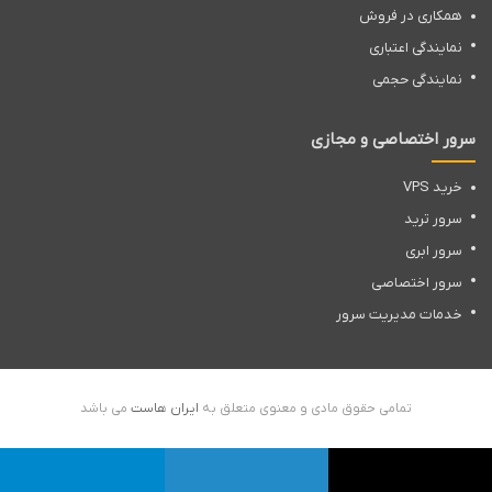
[pre]
همکاری در فروش
نمایندگی اعتباری
نمایندگی حجمی
statement <span>=</span> <span>”SELECT * FROM users
WHERE name = ‘”</span> <span>+</span> userName <span>+
سرور اختصاصی و مجازی
</span> <span>”‘;”</span>
خرید VPS
سرور ترید
[/pre]
سرور ابری
سرور اختصاصی
این کد SQL جهت دسترسی به رکورد نام کاربری مشخص ، از جدول
خدمات مدیریت سرور
کاربران می باشد. اما ، اگر متغیر “username” در یک مسیر مشخص
توسط یک کاربر مخرب دستکاری شود ، ممکن است عبارت SQL ، بیش از
آنکه طراح کد درنظر دارد تغییرات انجام دهد. به عنوان مثال ، متغیر
تمامی حقوق مادی و معنوی متعلق به
ایران هاست
می باشد
“username” را به این شکل تنظیم می نماییم :
X
لینکدین
تلگرام