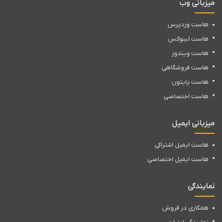
میزبانی وب
هاست وردپرس
هاست لینوکس
هاست ویندوز
هاست فروشگاهی
هاست پایتون
هاست اختصاصی
میزبانی ایمیل
هاست ایمیل اشتراکی
DKIM
چگونه کار می کند؟
هاست ایمیل اختصاصی
امضای DKIM (DKIM Signature) شامل یک لیست با قالب “Tag=Value”
نمایندگی
میباشد. Tag ها بصورت معمول یک یا دو حرف هستند. پر استفاده ترین
همکاری در فروش
Tag ها عبارتند از: