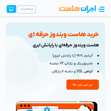
۰۲۱-۸۳۳۰۵
ویندوز پایه
خرید هاست ویندوز حرفه ای
هاست ویندوز حرفه‌ای با رایانش ابری
۴۹۵ هزار تومان
در ماه
آپتایم ٪۹۹.۹ (با رایانش ابری)
۱۷% تخفیف
مانیتورینگ و بک‌آپ 24 ساعته
در صورت پرداخت 1 ساله
گواهی SSL و دامنه ir رایگان
۴۱۰ هزار
تومان
در ماه
بررسی پلن ها
ثبت سفارش
هزینه راه اندازی:
رایگان