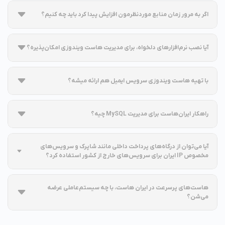
بله. بعد از تهیه هاست ویندوزی اطلاعات دسترسی به اکانت FTP (در پلسک)
اگر به مرور زمان منابع موردنظرمون افزایش پیدا کرد باید چه کنیم؟
برای شما ارائه می‎شه و می‌تونین انتقال وب‌سایت‌تون رو انجام بدین!
می‌تونین از پنل کاربری‌تون به پشتیبانی درخواست ارتقا پلن رو ارسال کنید.
آیا نصب نرم‌افزارهای دلخواه، برای مدیریت هاست ویندوزی امکان‌پذیره؟
بهتون توصیه می‌کنیم برای انتخاب بهترین پلن و بهترین سرویس از مشاوره
ایران‌هاست استفاده کنید!
خیر. کنترل‌پنل پلسک برای مدیریت این هاست در اختیار شما قرار می‌گیره.
با تهیه هاست ویندوزی سرویس ایمیل هم ارائه میشه؟
بله، با انتخاب هاست‌ویندوزی؛ نرم‌افزار "Smartermail" برای سرویس ایمیل در
راهکار ایران‌هاست برای مدیریت MySQL چیه؟
اختیار شماست.
به کمک دسترسی PHPMyAdmin می‌تونین دیتابیس MySQL رو حتی به صورت
آیا می‌توان از درگاه‌های پرداخت داخلی مانند شاپرک و سرویس‌های
مخصوص IP ایران برای سرویس‌های خارج از کشور استفاده کرد؟
ریموت مدیریت کنید!
بله، کاربران سرویس‌های خارج از ایران نیز می‌توانند بدون مشکل از درگاه‌های
هاست‌های پرسرعت در ایران هاست، با چه سیستم‌عاملی عرضه
می‌شن؟
پرداخت شاپرک و سایر سرویس‌هایی که فقط به IPهای داخلی خدمات می‌دهند
(مانند سامانه‌ی ارسال پیامک)، استفاده کنند.
سیستم‌عامل ویندوز و لینوکس