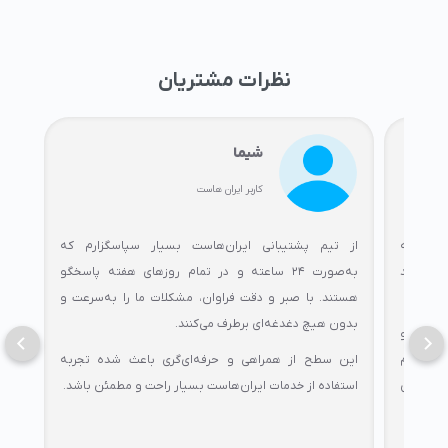
نظرات مشتریان
شیما
کاربر ایران هاست
ور را به
از تیم پشتیبانی ایران‌هاست بسیار سپاسگزارم که
است
باعث شد
به‌صورت ۲۴ ساعته و در تمام روزهای هفته پاسخگو
رضا
هستند. با صبر و دقت فراوان، مشکلات ما را به‌سرعت و
سرعت
بدون هیچ دغدغه‌ای برطرف می‌کنند.
مراح
ین است و
امیدوارم
این سطح از همراهی و حرفه‌ای‌گری باعث شده تجربه
برخو
فقیت‌های
استفاده از خدمات ایران‌هاست بسیار راحت و مطمئن باشد.
مدی
و کی
ایجا