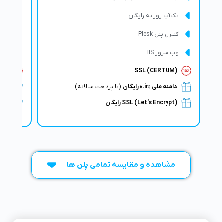
بک‌آپ روزانه رایگان
بک‌آ
کنترل پنل Plesk
کنترل 
وب سرور IIS
وب سر
UM)
SSL (CERTUM)
دامنه ملی «ir.» رایگان
(با پرداخت سالانه)
دامنه م
SSL (Let's Encrypt) رایگان
crypt
مشاهده و مقایسه تمامی پلن ها